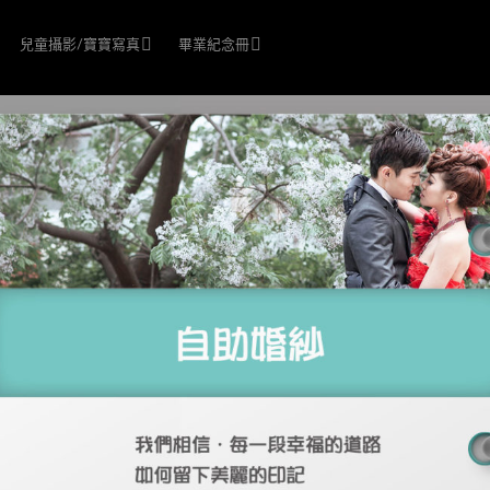
兒童攝影/寶寶寫真
畢業紀念冊