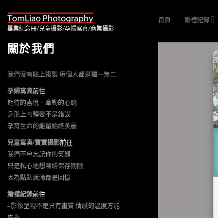
首頁
婚禮紀錄
畢業紀念冊/兒童攝影/孕婦寫真/商業攝影
關於我們
我們沒有貼上複製 每個人都是獨一無二
孕婦寫真
前往
期待的喜悅．牽動的心跳
身形上的轉變不是錯誤
孕育生命的能量始終美麗
兒童寫真/寶寶攝影
前往
我們不會忘記你的笑顏
只是私心地想凍結保存期限
因為點點滴滴都是回憶
婚禮紀錄
前往
–影像呈現不是只有畫質 情感的溫度方能
雋永–