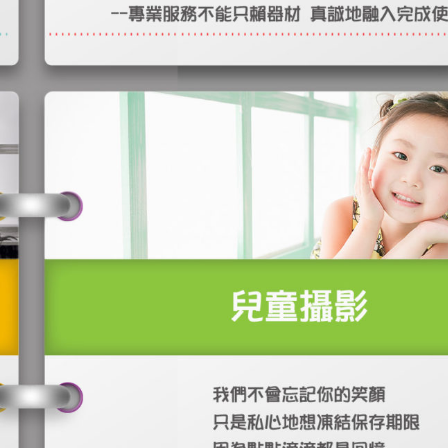
&Zoey
Mark Eva 雅園新潮
James Alisa