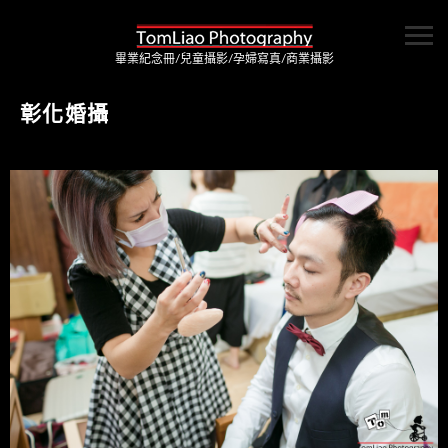
畢業紀念冊/兒童攝影/孕婦寫真/商業攝影
彰化婚攝