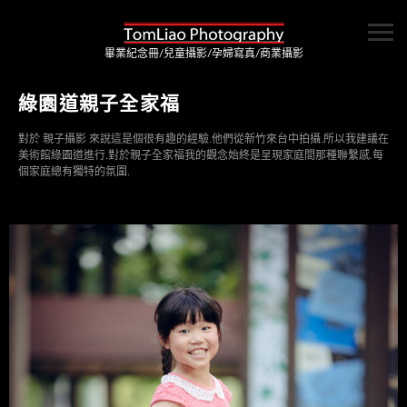
畢業紀念冊/兒童攝影/孕婦寫真/商業攝影
綠園道親子全家福
對於 親子攝影 來說這是個很有趣的經驗.他們從新竹來台中拍攝.所以我建議在
美術館綠園道進行.對於親子全家福我的觀念始終是呈現家庭間那種聯繫感.每
個家庭總有獨特的氛圍.