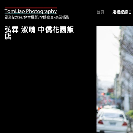
首頁
婚禮紀錄
畢業紀念冊/兒童攝影/孕婦寫真/商業攝影
弘霖 淑晴 中僑花園飯
店