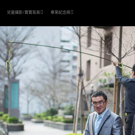
兒童攝影/寶寶寫真
畢業紀念冊