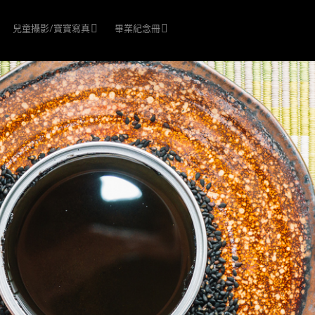
兒童攝影/寶寶寫真
畢業紀念冊